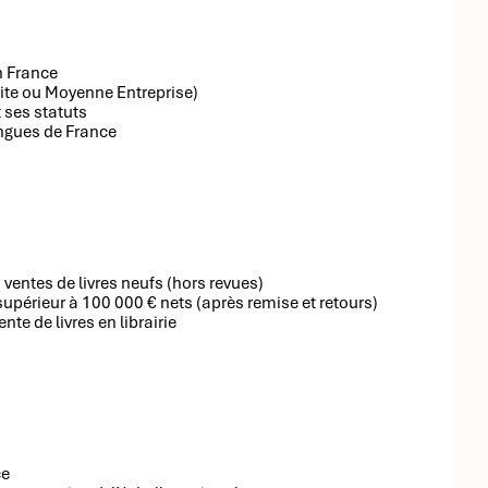
n France
tite ou Moyenne Entreprise)
t ses statuts
angues de France
 ventes de livres neufs (hors revues)
 supérieur à 100 000 € nets (après remise et retours)
te de livres en librairie
ce