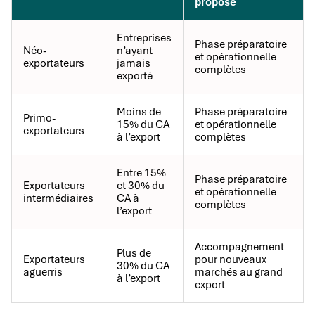
proposé
Entreprises
Phase préparatoire
Néo-
n’ayant
et opérationnelle
exportateurs
jamais
complètes
exporté
Moins de
Phase préparatoire
Primo-
15% du CA
et opérationnelle
exportateurs
à l’export
complètes
Entre 15%
Phase préparatoire
Exportateurs
et 30% du
et opérationnelle
intermédiaires
CA à
complètes
l’export
Accompagnement
Plus de
Exportateurs
pour nouveaux
30% du CA
aguerris
marchés au grand
à l’export
export