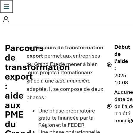
Parcours
Début
Le
Parcours de transformation
de
de
export
permet aux entreprises
l'aide
du Grand Est de mener à bien
transformation
:
leurs projets internationaux
export
2025-
grâce à une
aide financière
10-08
:
adaptée. Il se compose de deux
Aucun
aide
phases :
date de 
aux
de l'aid
Une phase préparatoire
PME
n'a été
gratuite financée par la
renseig
du
Région et le FEDER
Une phase opérationnelle