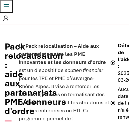
Pack
Déb
Le
Pack relocalisation – Aide aux
de
relocalisation
partenariats entre les PME
l'ai
innovantes et les donneurs d’ordre
:
:
est un dispositif de
soutien financier
aide
2025
pour les TPE et PME d’Auvergne-
03-2
aux
Rhône-Alpes. Il vise à renforcer les
Auc
partenariats
filières régionales en formalisant des
date
PME/donneurs
partenariats entre petites structures et
de l
d'ordre
n'a é
grandes entreprises ou ETI. Ce
rens
programme permet de :