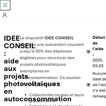
IDEE
Début
Le dispositif
IDEE CONSEIL
de
CONSEIL
propose une
subvention
couvrant
l'aide
jusqu’à 50% des dépenses
:
:
éligibles pour structurer des
aide
2025-
projets photovoltaïques
03-03
aux
exemplaires en
Aucun
projets
autoconsommation. Ce soutien
date de
photovoltaïques
financier s’adresse à :
de l'ai
en
n'a été
Collectivités locales et leurs
rensei
autoconsommation
groupements