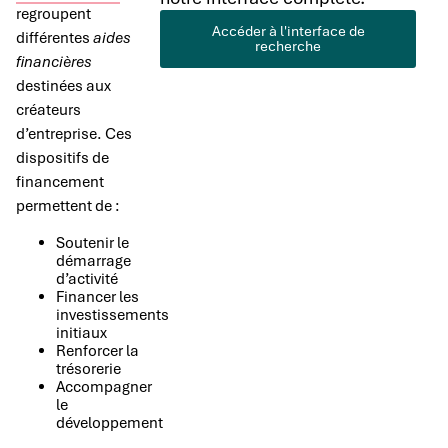
regroupent
Accéder à l'interface de
différentes
aides
recherche
financières
destinées aux
créateurs
d’entreprise. Ces
dispositifs de
financement
permettent de :
Soutenir le
démarrage
d’activité
Financer les
investissements
initiaux
Renforcer la
trésorerie
Accompagner
le
développement