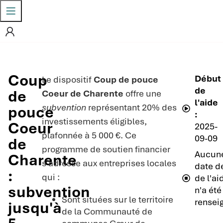
Coup
Début
Le dispositif
Coup de pouce
de
de
Coeur de Charente
offre une
l'aide
subvention
représentant 20% des
pouce
:
investissements éligibles,
Coeur
2025-
plafonnée à 5 000 €. Ce
09-09
de
programme de soutien financier
Aucun
Charente
s’adresse aux entreprises locales
date de
:
qui :
de l'ai
subvention
n'a été
Sont situées sur le territoire
rensei
jusqu'à
de la Communauté de