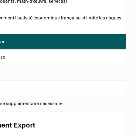
sants, main-d’œuvre, services)
vement l’activité économique française et limite les risques
ce
ise
rie supplémentaire nécessaire
ment Export