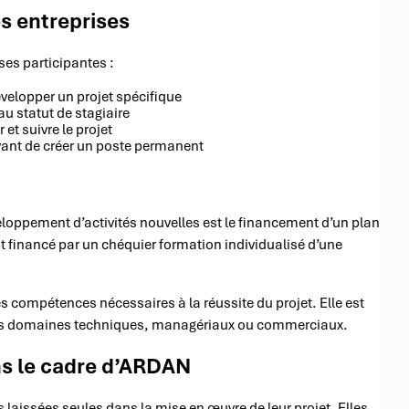
s entreprises
es participantes :
évelopper un projet spécifique
au statut de stagiaire
et suivre le projet
 avant de créer un poste permanent
veloppement d’activités nouvelles est le financement d’un plan
st financé par un chéquier formation individualisé d’une
es compétences nécessaires à la réussite du projet. Elle est
r des domaines techniques, managériaux ou commerciaux.
s le cadre d’ARDAN
 laissées seules dans la mise en œuvre de leur projet. Elles