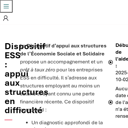
Dispositif
Débu
Le
Dispositif d’appui aux structures
de
ESS
de l’Économie Sociale et Solidaire
l'aid
propose un accompagnement et un
:
:
prêt à taux zéro
pour les entreprises
appui
2025
ESS en difficulté. Il s’adresse aux
10-0
aux
structures employant au moins un
Aucu
structures
salarié et ayant connu une perte
date 
en
financière récente. Ce dispositif
de l'
difficulté
n'a é
comprend :
rense
Un diagnostic approfondi de la