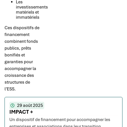
Les
investissements
matériels et
immatériels
Ces dispositifs de
financement
combinent fonds
publics, prêts
bonifiés et
garanties pour
accompagner la
croissance des
structures de
l’ESS.
29 août 2025
IMPACT +
Un dispositif de financement pour accompagner les
entreprises et associations dans leur transition