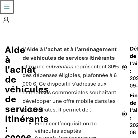
Aide
Dé
L’
Aide à l’achat et à l’aménagement
de
à
de véhicules de services itinérants
l'a
offre une
subvention
représentant 30%
l'achat
:
des dépenses éligibles, plafonnée à 6
de
20
000 €. Ce dispositif s’adresse aux
09
véhicules
entreprises commerciales souhaitant
Fin
de
développer une offre mobile dans les
de
services
zones rurales. Il permet de :
l'a
itinérants
:
Financer l’acquisition de
20
:
véhicules adaptés
06