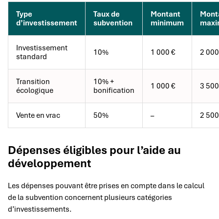
Type
Taux de
Montant
Mont
d’investissement
subvention
minimum
max
Investissement
10%
1 000 €
2 000
standard
Transition
10% +
1 000 €
3 500
écologique
bonification
Vente en vrac
50%
–
2 500
Dépenses éligibles pour l’aide au
développement
Les dépenses pouvant être prises en compte dans le calcul
de la subvention concernent plusieurs catégories
d’investissements.