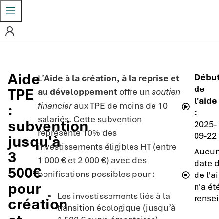
Aide
Débu
L’
Aide à la création, à la reprise et
de
TPE
au développement
offre un
soutien
l'aide
financier
aux TPE de moins de 10
:
:
salariés. Cette subvention
subvention
2025-
représente 10% des
09-22
jusqu'à
investissements éligibles HT (entre
Aucu
3
1 000 € et 2 000 €) avec des
date d
500€
bonifications possibles pour :
de l'a
pour
n'a ét
Les investissements liés à la
rensei
création
transition écologique (jusqu’à