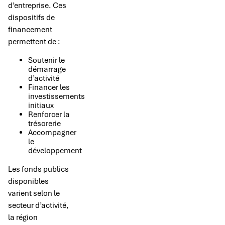
d’entreprise. Ces
dispositifs de
financement
permettent de :
Soutenir le
démarrage
d’activité
Financer les
investissements
initiaux
Renforcer la
trésorerie
Accompagner
le
développement
Les fonds publics
disponibles
varient selon le
secteur d’activité,
la région