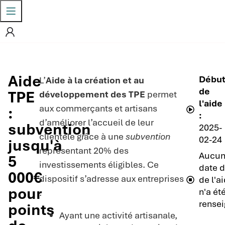
Aide
Débu
L’
Aide à la création et au
de
TPE
développement des TPE
permet
l'aide
aux commerçants et artisans
:
:
d’améliorer l’accueil de leur
subvention
2025-
clientèle grâce à une
subvention
02-24
jusqu'à
représentant 20% des
Aucu
5
investissements éligibles. Ce
date d
000€
dispositif s’adresse aux entreprises
de l'a
pour
n'a ét
:
rensei
points
Ayant une activité artisanale,