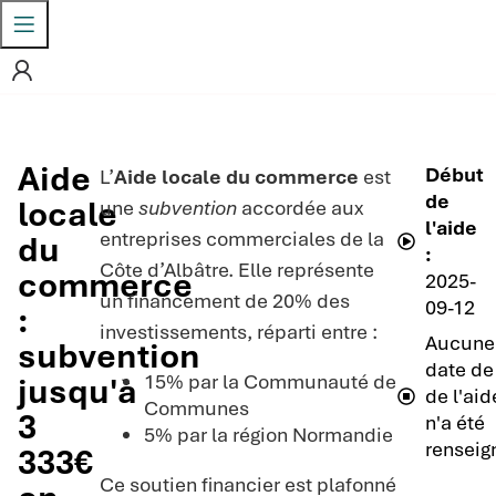
Aide
Début
L’
Aide locale du commerce
est
de
locale
une
subvention
accordée aux
l'aide
entreprises commerciales de la
du
:
Côte d’Albâtre. Elle représente
commerce
2025-
un financement de 20% des
09-12
:
investissements, réparti entre :
Aucune
subvention
date de 
15% par la Communauté de
jusqu'à
de l'aid
Communes
3
n'a été
5% par la région Normandie
renseig
333€
Ce soutien financier est plafonné