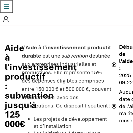
Aide
Débu
L’
Aide à l’investissement productif
de
à
durable
est une
subvention
destinée
l'aid
aux entreprises industrielles et
l'investissement
:
productives. Elle représente 15%
productif
2025-
des dépenses éligibles comprises
09-22
:
entre 150 000 € et 500 000 €, pouvant
Aucu
subvention
atteindre 25% avec des
date 
jusqu'à
bonifications. Ce dispositif soutient :
de l'a
125
n'a ét
Les projets de développement
rense
000€
et d’installation