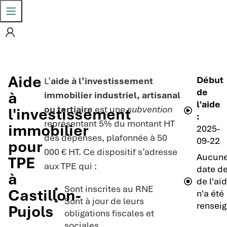
Aide
Début
L’
aide à l’investissement
de
à
immobilier industriel, artisanal
l'aide
ou tertiaire
est une
subvention
l'investissement
:
représentant 5% du montant HT
immobilier
2025-
des dépenses, plafonnée à 50
09-22
pour
000 € HT. Ce dispositif s’adresse
Aucun
TPE
aux TPE qui :
date de
à
de l'ai
Sont inscrites au RNE
Castillon-
n'a été
Sont à jour de leurs
renseig
Pujols
obligations fiscales et
sociales