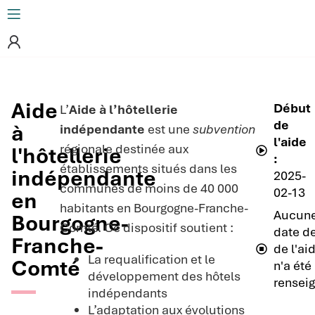
Aide
Début
L’
Aide à l’hôtellerie
de
à
indépendante
est une
subvention
l'aide
régionale destinée aux
l'hôtellerie
:
établissements situés dans les
indépendante
2025-
communes de moins de 40 000
02-13
en
habitants en Bourgogne-Franche-
Aucun
Bourgogne-
Comté. Ce dispositif soutient :
date de
Franche-
de l'ai
La requalification et le
Comté
n'a été
développement des hôtels
rensei
indépendants
L’adaptation aux évolutions