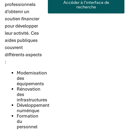
Accéder à l'interface de
professionnels
recherche
d’obtenir un
soutien financier
pour développer
leur activité. Ces
aides publiques
couvrent
différents aspects
:
Modernisation
des
équipements
Rénovation
des
infrastructures
Développement
numérique
Formation
du
personnel