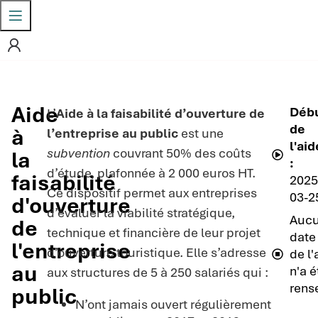
Aide
Déb
L’
Aide à la faisabilité d’ouverture de
de
à
l’entreprise au public
est une
l'aid
subvention
couvrant 50% des coûts
la
:
d’étude, plafonnée à 2 000 euros HT.
faisabilité
2025
Ce dispositif permet aux entreprises
03-2
d'ouverture
d’évaluer la viabilité stratégique,
Auc
de
technique et financière de leur projet
date 
l'entreprise
d’ouverture touristique. Elle s’adresse
de l'
au
n'a é
aux structures de 5 à 250 salariés qui :
rens
public
N’ont jamais ouvert régulièrement