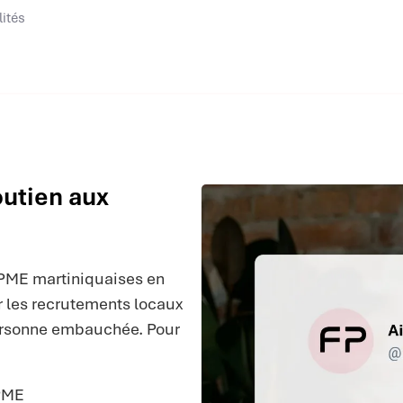
lités
outien aux
PME martiniquaises en
ir les recrutements locaux
personne embauchée. Pour
 PME