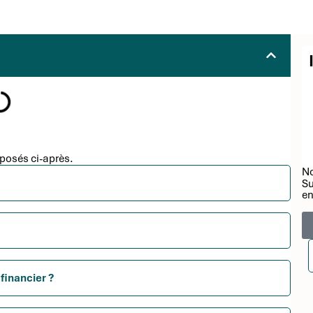
posés ci-après.
No
Su
en
financier ?