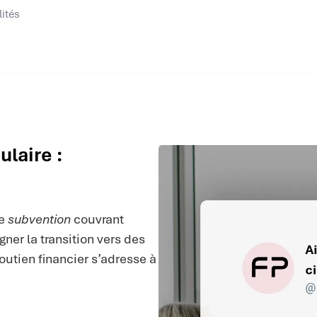
lités
ulaire :
ne
subvention
couvrant
er la transition vers des
utien financier s’adresse à