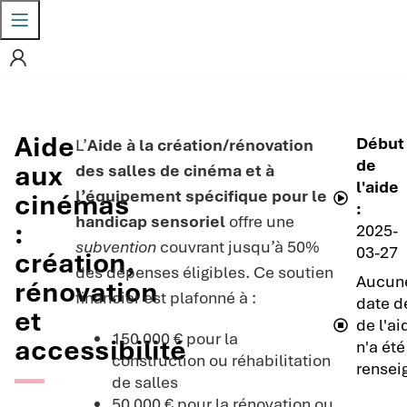
Aide
Début
L’
Aide à la création/rénovation
de
aux
des salles de cinéma et à
l'aide
l’équipement spécifique pour le
cinémas
:
handicap sensoriel
offre une
:
2025-
subvention
couvrant jusqu’à 50%
03-27
création,
des dépenses éligibles. Ce soutien
Aucun
rénovation
financier est plafonné à :
date de
et
de l'ai
150 000 € pour la
accessibilité
n'a été
construction ou réhabilitation
rensei
de salles
50 000 € pour la rénovation ou