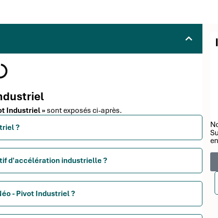
ndustriel
t Industriel »
sont exposés ci-après.
No
riel ?
Su
en
if d'accélération industrielle ?
o - Pivot Industriel ?